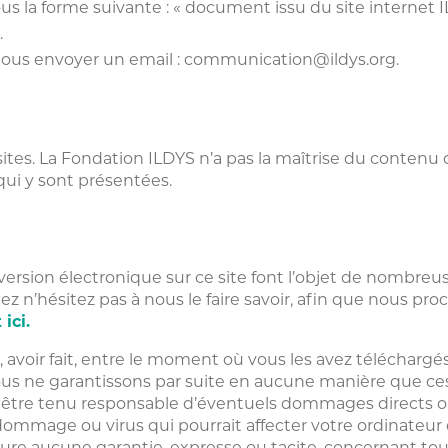
e sous la forme suivante : « document issu du site internet
.
z nous envoyer un email : communication@ildys.org.
sites. La Fondation ILDYS n’a pas la maîtrise du contenu 
qui y sont présentées.
sion électronique sur ce site font l’objet de nombreuse
ez n’hésitez pas à nous le faire savoir, afin que nous pro
 ici.
s, avoir fait, entre le moment où vous les avez télécharg
Nous ne garantissons par suite en aucune manière que ce
it être tenu responsable d’éventuels dommages directs o
n dommage ou virus qui pourrait affecter votre ordinateur
e aucune garantie, expresse ou tacite, concernant tout,