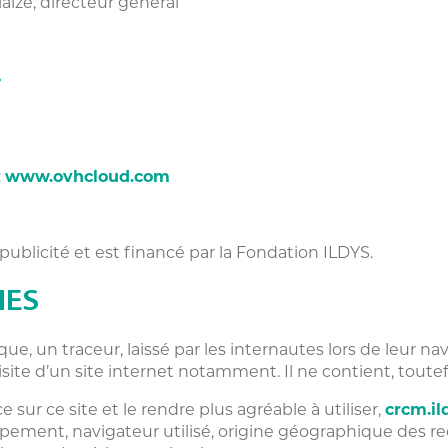
aize, directeur général
•
:
www.ovhcloud.com
publicité et est financé par la Fondation ILDYS.
IES
ue, un traceur, laissé par les internautes lors de leur nav
ite d’un site internet notamment. Il ne contient, toute
sur ce site et le rendre plus agréable à utiliser,
crcm.il
uipement, navigateur utilisé, origine géographique des r